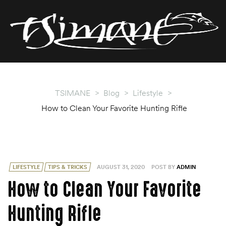
T
T
TSIMANE
>
Blog
>
Lifestyle
>
How to Clean Your Favorite Hunting Rifle
CATEGORIES
LIFESTYLE
TIPS & TRICKS
AUGUST 31, 2020
POST BY
ADMIN
How to Clean Your Favorite
Hunting Rifle